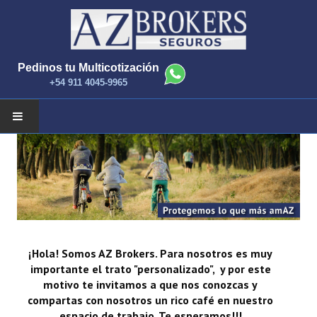
Pedinos tu Multicotización
+54 911 4045-9965
INICIO
NOTICIAS
COMPAÑIAS Y PRODUCTOS
¡Hola! Somos AZ Brokers. Para nosotros es muy
CONTACTANOS
importante el trato "personalizado", y por este
motivo te invitamos a que nos conozcas y
compartas con nosotros un rico café en nuestro
espacio de trabajo. Te esperamos!!!